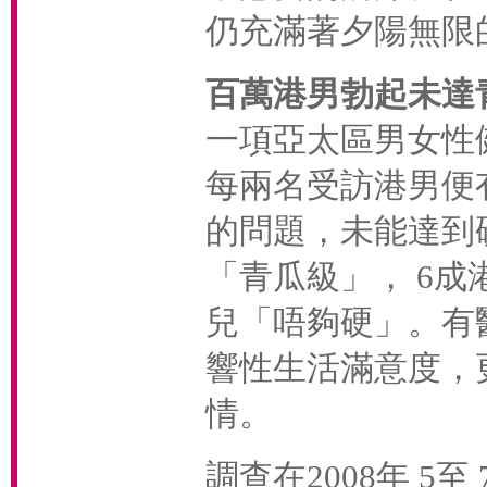
仍充滿著夕陽無限
百萬港男勃起未達
一項亞太區男女性
每兩名受訪港男便
的問題，未能達到
「青瓜級」， 6
兒「唔夠硬」。有
響性生活滿意度，
情。
調查在2008年 5