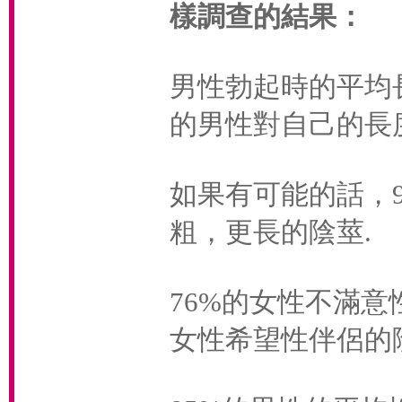
樣調查的結果：
男性勃起時的平均長
的男性對自己的長
如果有可能的話，
粗，更長的陰莖.
76%的女性不滿意
女性希望性伴侶的