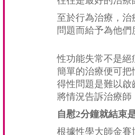
往往是最好的
至於行為治療，治
問題而給予為他們
性功能失常不是絕
簡單的治療便可把
得性問題是難以啟
將情況告訴治療師
自慰2分鐘就結束
根據性學大師金賽