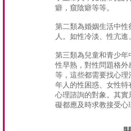
癖，窺陰癖等等。
第二類為婚姻生活中性
人。如性冷淡、性亢進
第三類為兒童和青少年
性早熟，對性問題格外
等，這些都需要找心理
年人的性困惑、女性特
心理諮詢的對象。其實
礙都應及時求教接受心