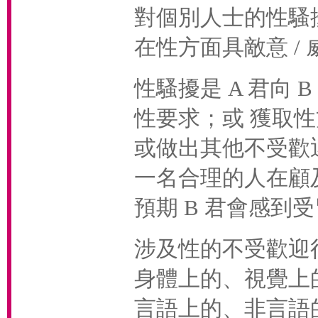
對個別人士的性騷
在性方面具敵意 /
性騷擾是 A 君向 
性要求；或 獲取
或做出其他不受歡
一名合理的人在顧
預期 B 君會感到
涉及性的不受歡迎
身體上的、視覺上
言語上的、非言語