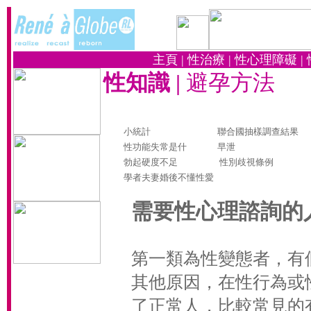
主頁
|
性治療
|
性心理障礙
|
性知識
|
避孕方法
小統計
聯合國抽樣調查結果
性功能失常是什
早泄
勃起硬度不足
性別歧視條例
學者夫妻婚後不懂性愛
需要性心理諮詢的
第一類為性變態者，有
其他原因，在性行為或
了正常人，比較常見的