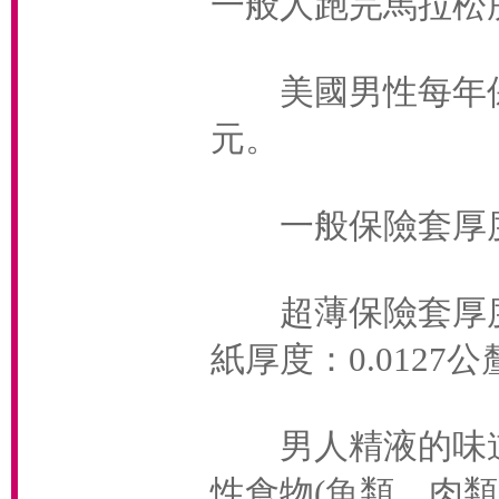
一般人跑完馬拉松
美國男性每年保險
元。
一般保險套厚度：
超薄保險套厚度：0
紙厚度：0.0127公
男人精液的味道
性食物(魚類、肉