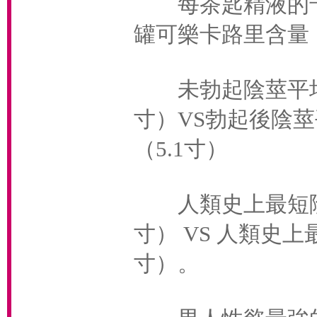
每茶匙精液的卡路
罐可樂卡路里含量：
未勃起陰莖平均長度
寸）VS勃起後陰莖
（5.1寸）
人類史上最短陰莖：
寸） VS 人類史上
寸）。