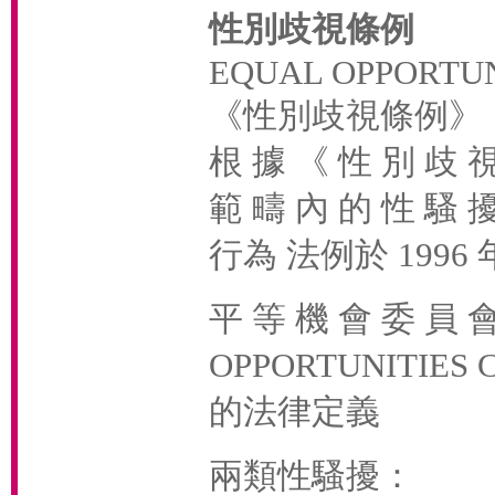
性別歧視條例
EQUAL OPPORTUN
《性別歧視條例》
根 據 《 性 別 歧 
範 疇 內 的 性 騷 
行為 法例於 1996 年
平 等 機 會 委 員 會
OPPORTUNITIES
的法律定義
兩類性騷擾：