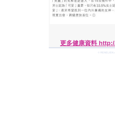
更多健康資料 http://w
© RENELIEN.c